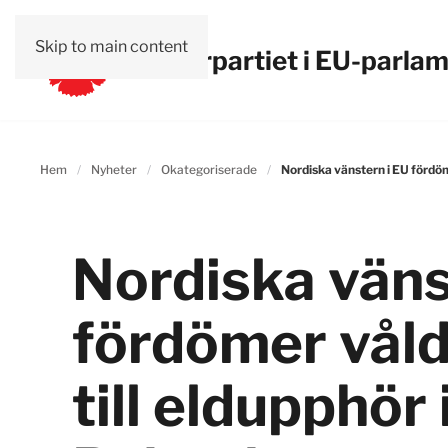
Skip to main content
Vänsterpartiet i EU-parla
Hem
Nyheter
Okategoriserade
Nordiska vänstern i EU fördöme
Nordiska väns
fördömer vål
till eldupphör 