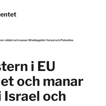
mentet
r våldet och manar till eldupphör i Israel och Palestina
tern i EU
det och manar
i Israel och